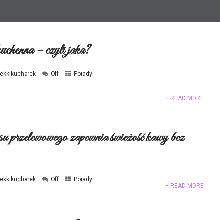
uchenna – czyli jaka?
lekkikucharek
Off
Porady
+ READ MORE
su przelewowego zapewnia świeżość kawy bez
lekkikucharek
Off
Porady
+ READ MORE