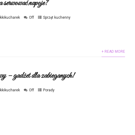
serwować napoje?
ekkikucharek
Off
Sprzęt kuchenny
+ READ MORE
y – gadżet dla zabieganych!
ekkikucharek
Off
Porady