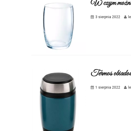
W czym można 
3 sierpnia 2022
l
Termos obiadow
1 sierpnia 2022
l