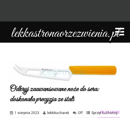
lekkastronaorzezwienia.pl
Odkryj zaawansowane noże do sera:
doskonała precyzja ze stali
+ READ MORE
1 sierpnia 2023
lekkikucharek
Off
Sprzęt kuchenny