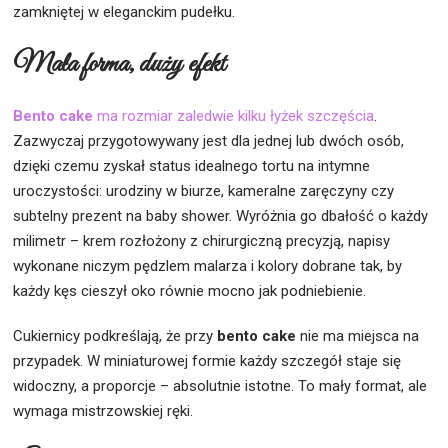
zamkniętej w eleganckim pudełku.
Mała forma, duży efekt
Bento cake
ma rozmiar zaledwie kilku łyżek szczęścia
.
Zazwyczaj przygotowywany jest dla jednej lub dwóch osób,
dzięki czemu zyskał status idealnego tortu na intymne
uroczystości: urodziny w biurze, kameralne zaręczyny czy
subtelny prezent na baby shower. Wyróżnia go dbałość o każdy
milimetr – krem rozłożony z chirurgiczną precyzją, napisy
wykonane niczym pędzlem malarza i kolory dobrane tak, by
każdy kęs cieszył oko równie mocno jak podniebienie.
Cukiernicy podkreślają, że przy
bento cake
nie ma miejsca na
przypadek. W miniaturowej formie każdy szczegół staje się
widoczny, a proporcje – absolutnie istotne. To mały format, ale
wymaga mistrzowskiej ręki.