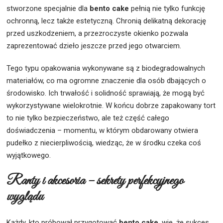
stworzone specjalnie dla
bento cake
pełnią nie tylko funkcję
ochronną, lecz także estetyczną. Chronią delikatną dekorację
przed uszkodzeniem, a przezroczyste okienko pozwala
zaprezentować dzieło jeszcze przed jego otwarciem.
Tego typu opakowania wykonywane są z biodegradowalnych
materiałów, co ma ogromne znaczenie dla osób dbających o
środowisko. Ich trwałość i solidność sprawiają, że mogą być
wykorzystywane wielokrotnie. W końcu dobrze zapakowany tort
to nie tylko bezpieczeństwo, ale też część całego
doświadczenia – momentu, w którym obdarowany otwiera
pudełko z niecierpliwością, wiedząc, że w środku czeka coś
wyjątkowego.
Ranty i akcesoria – sekrety perfekcyjnego
wyglądu
Każdy, kto próbował przygotować
bento cake
, wie, że sukces